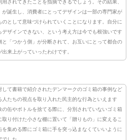
利用されてきたことを指摘できるでしょう。その結果、
」が誕生し、消費者にとってデザインは一部の専門家が
ものとして意味づけられていくことになります。自分に
らデザインできない、という考え方は今でも根強いです
側と「つかう側」が分断されて、お互いにとって都合の
が出来上がっていったわけです。
対して書籍で紹介されたデンマークのゴミ箱の事例など
る人たちの視点を取り入れた民主的な行為といえます
象の缶やボトルを捨てる際に、分別されていないゴミ箱
に取り付けた小さな棚に置いて「贈りもの」に変えるこ
缶を集める際にゴミ箱に手を突っ込まなくていいように
アでした。