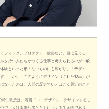
グラフィック、プロダクト、建築など、目に見える・
キルを持つ人たちがつくる仕事と考えられるのが一般
や体験といった形のないものにも広がり、「デザイ
ます。しかし、このようにデザイン（された製品）が
うになったのは、人間の歴史でいえばごく最近のこと
平崇仁教授は、著書『コ・デザイン デザインするこ
の中で、人は本来他者とともにつくる生き物であり、